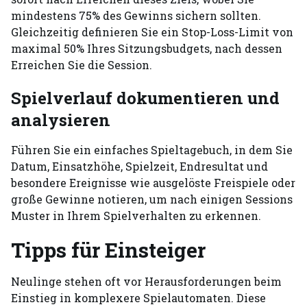
mindestens 75% des Gewinns sichern sollten.
Gleichzeitig definieren Sie ein Stop-Loss-Limit von
maximal 50% Ihres Sitzungsbudgets, nach dessen
Erreichen Sie die Session.
Spielverlauf dokumentieren und
analysieren
Führen Sie ein einfaches Spieltagebuch, in dem Sie
Datum, Einsatzhöhe, Spielzeit, Endresultat und
besondere Ereignisse wie ausgelöste Freispiele oder
große Gewinne notieren, um nach einigen Sessions
Muster in Ihrem Spielverhalten zu erkennen.
Tipps für Einsteiger
Neulinge stehen oft vor Herausforderungen beim
Einstieg in komplexere Spielautomaten. Diese