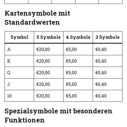
Kartensymbole mit
Standardwerten
Symbol
5 Symbole
4 Symbole
3 Symbole
A
€20,00
€5,00
€0,40
K
€20,00
€5,00
€0,40
Q
€20,00
€5,00
€0,40
J
€20,00
€5,00
€0,40
10
€20,00
€5,00
€0,40
Spezialsymbole mit besonderen
Funktionen