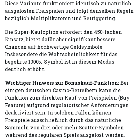
Diese Variante funktioniert identisch zu natürlich
ausgelösten Freispielen und folgt denselben Regeln
bezüglich Multiplikatoren und Retriggering.
Die Super-Kaufoption erfordert den 450-fachen
Einsatz, bietet dafür aber signifikant bessere
Chancen auf hochwertige Geldsymbole.
Insbesondere die Wahrscheinlichkeit für das
begehrte 1000x-Symbol ist in diesem Modus
deutlich erhöht.
Wichtiger Hinweis zur Bonuskauf-Funktion:
Bei
einigen deutschen Casino-Betreibern kann die
Funktion zum direkten Kauf von Freispielen (Buy
Feature) aufgrund regulatorischer Anforderungen
deaktiviert sein. In solchen Fällen können
Freispiele ausschließlich durch das natürliche
Sammeln von drei oder mehr Scatter-Symbolen
während des regulären Spiels ausgelöst werden.