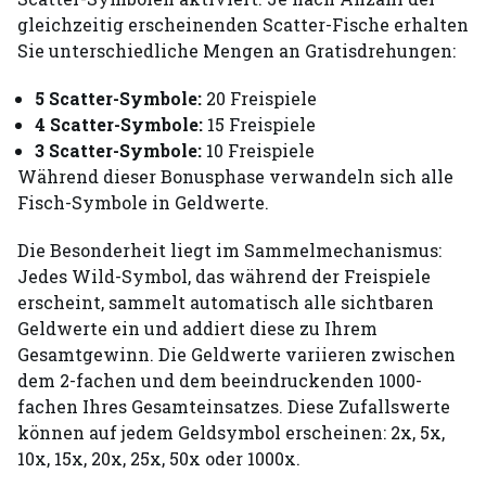
gleichzeitig erscheinenden Scatter-Fische erhalten
Sie unterschiedliche Mengen an Gratisdrehungen:
5 Scatter-Symbole:
20 Freispiele
4 Scatter-Symbole:
15 Freispiele
3 Scatter-Symbole:
10 Freispiele
Während dieser Bonusphase verwandeln sich alle
Fisch-Symbole in Geldwerte.
Die Besonderheit liegt im Sammelmechanismus:
Jedes Wild-Symbol, das während der Freispiele
erscheint, sammelt automatisch alle sichtbaren
Geldwerte ein und addiert diese zu Ihrem
Gesamtgewinn. Die Geldwerte variieren zwischen
dem 2-fachen und dem beeindruckenden 1000-
fachen Ihres Gesamteinsatzes. Diese Zufallswerte
können auf jedem Geldsymbol erscheinen: 2x, 5x,
10x, 15x, 20x, 25x, 50x oder 1000x.