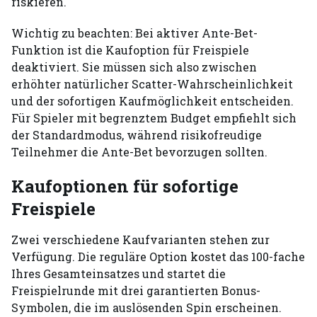
riskieren.
Wichtig zu beachten: Bei aktiver Ante-Bet-
Funktion ist die Kaufoption für Freispiele
deaktiviert. Sie müssen sich also zwischen
erhöhter natürlicher Scatter-Wahrscheinlichkeit
und der sofortigen Kaufmöglichkeit entscheiden.
Für Spieler mit begrenztem Budget empfiehlt sich
der Standardmodus, während risikofreudige
Teilnehmer die Ante-Bet bevorzugen sollten.
Kaufoptionen für sofortige
Freispiele
Zwei verschiedene Kaufvarianten stehen zur
Verfügung. Die reguläre Option kostet das 100-fache
Ihres Gesamteinsatzes und startet die
Freispielrunde mit drei garantierten Bonus-
Symbolen, die im auslösenden Spin erscheinen.