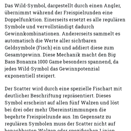
Das Wild-Symbol, dargestellt durch einen Angler,
übernimmt während der Freispielrunden eine
Doppelfunktion. Einerseits ersetzt es alle regulären
Symbole und vervollständigt dadurch
Gewinnkombinationen. Andererseits sammelt es
automatisch die Werte aller sichtbaren
Geldsymbole (Fisch) ein und addiert diese zum
Gesamtgewinn. Diese Mechanik macht den Big
Bass Bonanza 1000 Game besonders spannend, da
jedes Wild-Symbol das Gewinnpotenzial
exponentiell steigert.
Der Scatter wird durch eine spezielle Fischart mit
deutlicher Beschriftung repräsentiert. Dieses
Symbol erscheint auf allen fünf Walzen und löst
bei drei oder mehr Übereinstimmungen die
begehrte Freispielrunde aus. Im Gegensatz zu
regulären Symbolen muss der Scatter nicht auf
benachbarten Walzen oder spezifischen Linien