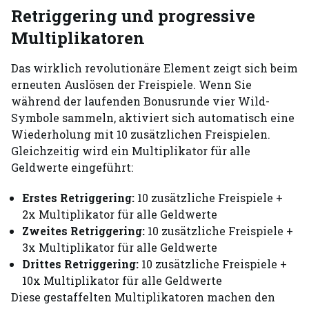
Retriggering und progressive
Multiplikatoren
Das wirklich revolutionäre Element zeigt sich beim
erneuten Auslösen der Freispiele. Wenn Sie
während der laufenden Bonusrunde vier Wild-
Symbole sammeln, aktiviert sich automatisch eine
Wiederholung mit 10 zusätzlichen Freispielen.
Gleichzeitig wird ein Multiplikator für alle
Geldwerte eingeführt:
Erstes Retriggering:
10 zusätzliche Freispiele +
2x Multiplikator für alle Geldwerte
Zweites Retriggering:
10 zusätzliche Freispiele +
3x Multiplikator für alle Geldwerte
Drittes Retriggering:
10 zusätzliche Freispiele +
10x Multiplikator für alle Geldwerte
Diese gestaffelten Multiplikatoren machen den