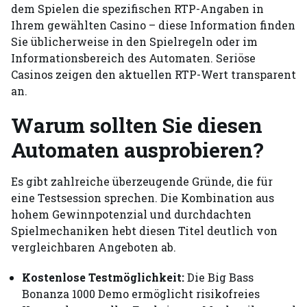
dem Spielen die spezifischen RTP-Angaben in
Ihrem gewählten Casino – diese Information finden
Sie üblicherweise in den Spielregeln oder im
Informationsbereich des Automaten. Seriöse
Casinos zeigen den aktuellen RTP-Wert transparent
an.
Warum sollten Sie diesen
Automaten ausprobieren?
Es gibt zahlreiche überzeugende Gründe, die für
eine Testsession sprechen. Die Kombination aus
hohem Gewinnpotenzial und durchdachten
Spielmechaniken hebt diesen Titel deutlich von
vergleichbaren Angeboten ab.
Kostenlose Testmöglichkeit:
Die Big Bass
Bonanza 1000 Demo ermöglicht risikofreies