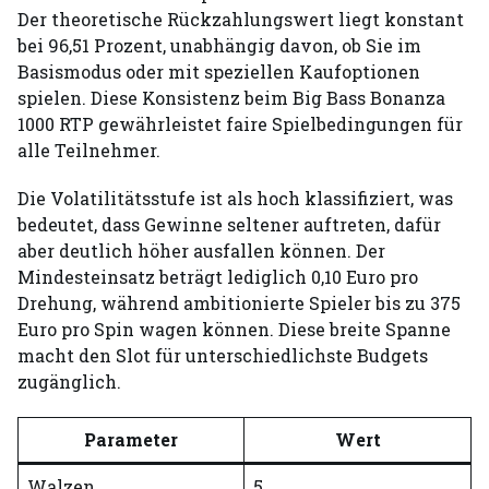
Der theoretische Rückzahlungswert liegt konstant
bei 96,51 Prozent, unabhängig davon, ob Sie im
Basismodus oder mit speziellen Kaufoptionen
spielen. Diese Konsistenz beim Big Bass Bonanza
1000 RTP gewährleistet faire Spielbedingungen für
alle Teilnehmer.
Die Volatilitätsstufe ist als hoch klassifiziert, was
bedeutet, dass Gewinne seltener auftreten, dafür
aber deutlich höher ausfallen können. Der
Mindesteinsatz beträgt lediglich 0,10 Euro pro
Drehung, während ambitionierte Spieler bis zu 375
Euro pro Spin wagen können. Diese breite Spanne
macht den Slot für unterschiedlichste Budgets
zugänglich.
Parameter
Wert
Walzen
5