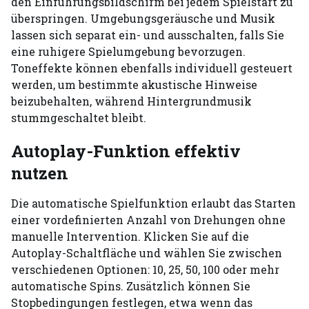
den Einführungsbildschirm bei jedem Spielstart zu
überspringen. Umgebungsgeräusche und Musik
lassen sich separat ein- und ausschalten, falls Sie
eine ruhigere Spielumgebung bevorzugen.
Toneffekte können ebenfalls individuell gesteuert
werden, um bestimmte akustische Hinweise
beizubehalten, während Hintergrundmusik
stummgeschaltet bleibt.
Autoplay-Funktion effektiv
nutzen
Die automatische Spielfunktion erlaubt das Starten
einer vordefinierten Anzahl von Drehungen ohne
manuelle Intervention. Klicken Sie auf die
Autoplay-Schaltfläche und wählen Sie zwischen
verschiedenen Optionen: 10, 25, 50, 100 oder mehr
automatische Spins. Zusätzlich können Sie
Stopbedingungen festlegen, etwa wenn das