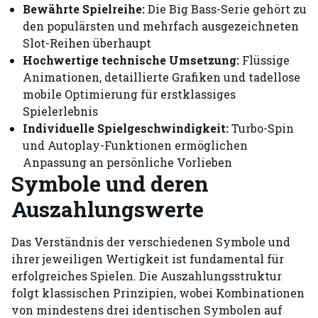
Bewährte Spielreihe:
Die Big Bass-Serie gehört zu
den populärsten und mehrfach ausgezeichneten
Slot-Reihen überhaupt
Hochwertige technische Umsetzung:
Flüssige
Animationen, detaillierte Grafiken und tadellose
mobile Optimierung für erstklassiges
Spielerlebnis
Individuelle Spielgeschwindigkeit:
Turbo-Spin
und Autoplay-Funktionen ermöglichen
Anpassung an persönliche Vorlieben
Symbole und deren
Auszahlungswerte
Das Verständnis der verschiedenen Symbole und
ihrer jeweiligen Wertigkeit ist fundamental für
erfolgreiches Spielen. Die Auszahlungsstruktur
folgt klassischen Prinzipien, wobei Kombinationen
von mindestens drei identischen Symbolen auf