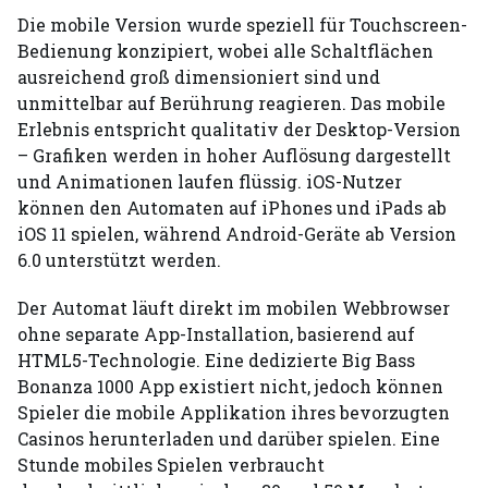
Die mobile Version wurde speziell für Touchscreen-
Bedienung konzipiert, wobei alle Schaltflächen
ausreichend groß dimensioniert sind und
unmittelbar auf Berührung reagieren. Das mobile
Erlebnis entspricht qualitativ der Desktop-Version
– Grafiken werden in hoher Auflösung dargestellt
und Animationen laufen flüssig. iOS-Nutzer
können den Automaten auf iPhones und iPads ab
iOS 11 spielen, während Android-Geräte ab Version
6.0 unterstützt werden.
Der Automat läuft direkt im mobilen Webbrowser
ohne separate App-Installation, basierend auf
HTML5-Technologie. Eine dedizierte Big Bass
Bonanza 1000 App existiert nicht, jedoch können
Spieler die mobile Applikation ihres bevorzugten
Casinos herunterladen und darüber spielen. Eine
Stunde mobiles Spielen verbraucht